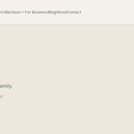
e
Collections
For Business
Blog
About
Contact
amily.
AT