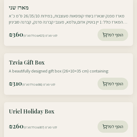
עוטף דרום
מארז שני
עוטף צפון
מארז מפנק שנארז בשתי קופסאות מעוצבות, במידות 26/35/10 ס״מ כ״א
המארז כולל: 1 יין בוטיק אדום,עלמא, מענבי קברנה פרנק, קברנה סוביניון
וסירה,יקב הר אודם, 750 מ״ל, 1
₪
360
הוסף לסל
לפני מע״מ (₪425 כולל מע״מ)
עוטף דרום
Tzvia Gift Box
עוטף צפון
A beautifully designed gift box (26×10×35 cm) containing:
₪
310
הוסף לסל
לפני מע״מ (₪366 כולל מע״מ)
עוטף דרום
Uriel Holiday Box
עוטף צפון
₪
260
הוסף לסל
לפני מע״מ (₪307 כולל מע״מ)