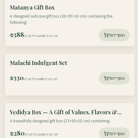
עוטף דרום
Matanya Gift Box
עוטף צפון
A designed suitcase gift box (26×35×10 cm) containing the
following:
₪
388
הוסף לסל
לפני מע״מ (₪458 כולל מע״מ)
עוטף דרום
Malachi Indulgent Set
עוטף צפון
₪
330
הוסף לסל
לפני מע״מ (₪389 כולל מע״מ)
עוטף דרום
Yedidya Box — A Gift of Values, Flavors &
עוטף צפון
Memory
A beautifully designed gift box (27×35×10 cm) containing:
₪
280
הוסף לסל
לפני מע״מ (₪330 כולל מע״מ)