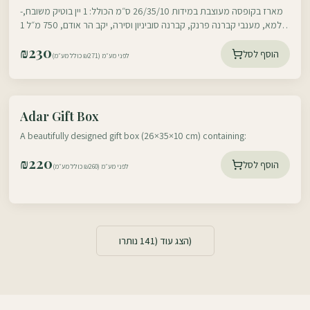
-מארז בקופסה מעוצבת במידות 26/35/10 ס״מ הכולל: 1 יין בוטיק משובח,
עלמא, מענבי קברנה פרנק, קברנה סוביניון וסירה, יקב הר אודם, 750 מ״ל 1
דבש ישראלי
₪
230
הוסף לסל
לפני מע״מ (₪271 כולל מע״מ)
עוטף דרום
Adar Gift Box
עוטף צפון
A beautifully designed gift box (26×35×10 cm) containing:
₪
220
הוסף לסל
לפני מע״מ (₪260 כולל מע״מ)
141
הצג עוד (
נותרו)