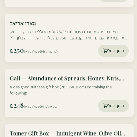
עוטף דרום
מארז אריאל
עוטף צפון
מארז קופסא מעוצב במידות 26/35/10 ס״מ הכולל: 1 בקבוק יין בוטיק
אדום,ידידיה,קברנה סירה,יקב תשבי, 750 מ״ל, לזיכרו של ידידיה בלוך ז״ל
שנפל בלבנון , כולל
₪
250
הוסף לסל
לפני מע״מ (₪295 כולל מע״מ)
עוטף דרום
Gali — Abundance of Spreads, Honey, Nuts,
עוטף צפון
Olive Oil, Chocolate & More
A designed suitcase gift box (26×35×10 cm) containing the
following:
₪
248
הוסף לסל
לפני מע״מ (₪293 כולל מע״מ)
עוטף דרום
Tomer Gift Box — Indulgent Wine, Olive Oil,
עוטף צפון