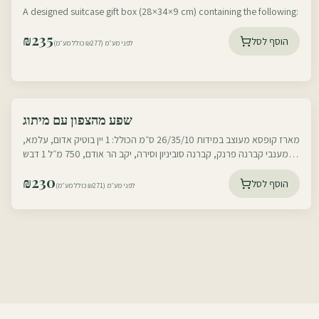
Honey, Chocolates & More
A designed suitcase gift box (28×34×9 cm) containing the following:
₪
235
הוסף לסל
לפני מע״מ (₪277 כולל מע״מ)
עוטף דרום
שפע מהצפון עם מיתוג
עוטף צפון
מארז קופסא מעוצב במידות 26/35/10 ס״מ הכולל: 1 יין בוטיק אדום, עלמא,
מענבי קברנה פרנק, קברנה סוביניון וסירה, יקב הר אודם, 750 מ״ל 1 דבש
ישראלי משובח
₪
230
הוסף לסל
לפני מע״מ (₪271 כולל מע״מ)