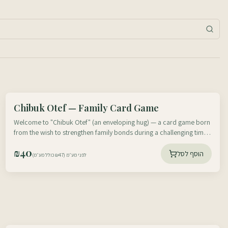
עוטף דרום
Chibuk Otef — Family Card Game
עוטף צפון
Welcome to "Chibuk Otef" (an enveloping hug) — a card game born
from the wish to strengthen family bonds during a challenging time
like the one we are all going through.
₪
40
הוסף לסל
לפני מע״מ (₪47 כולל מע״מ)