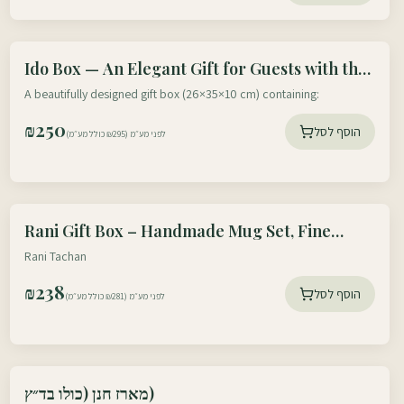
עוטף דרום
Ido Box — An Elegant Gift for Guests with the
עוטף צפון
Scent of Home, Earth & Israeli Hospitality
A beautifully designed gift box (26×35×10 cm) containing:
₪
250
הוסף לסל
לפני מע״מ (₪295 כולל מע״מ)
עוטף דרום
Rani Gift Box – Handmade Mug Set, Fine
עוטף צפון
Coffee & Chocolate
Rani Tachan
₪
238
הוסף לסל
לפני מע״מ (₪281 כולל מע״מ)
עוטף דרום
מארז חנן (כולו בד״ץ)
עוטף צפון