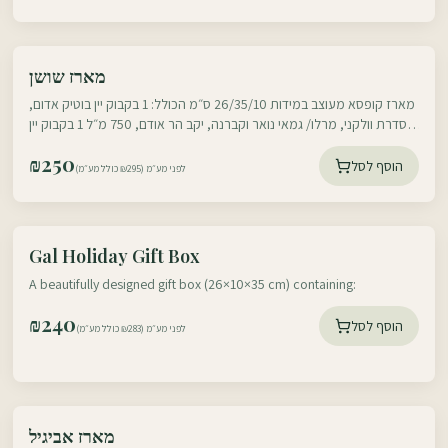
עוטף דרום
מארז שושן
עוטף צפון
מארז קופסא מעוצב במידות 26/35/10 ס״מ הכולל: 1 בקבוק יין בוטיק אדום,
מסדרת וולקני, מרלו/ גמאי נואר וקברנה, יקב הר אודם, 750 מ״ל 1 בקבוק יין
בוטיק לבן
₪
250
הוסף לסל
לפני מע״מ (₪295 כולל מע״מ)
עוטף דרום
Gal Holiday Gift Box
עוטף צפון
A beautifully designed gift box (26×10×35 cm) containing:
₪
240
הוסף לסל
לפני מע״מ (₪283 כולל מע״מ)
עוטף דרום
מארז אביגיל
עוטף צפון