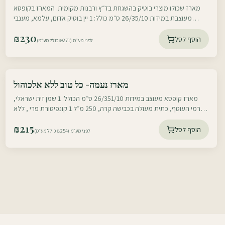
מארז שכולו מוצרי בוטיק בהשגחת בד״ץ ורבנות מקומית. המארז בקופסא
מעוצבת במידות 26/35/10 ס״מ כולל: 1 יין בוטיק אדום, עלמא, מענבי
קברנה פרנק, קברנה
₪
230
הוסף לסל
לפני מע״מ (₪271 כולל מע״מ)
עוטף דרום
מארז נעמה- כל טוב ללא אלכוהול
עוטף צפון
מארז קופסא מעוצב במידות 26/351/10 ס״מ הכולל: 1 שמן זית ישראלי,
מכרמי העוטף, כתית מעולה בכבישה קרה, 250 מ״ל 1 קונפיטורת פרי , ללא
חומר משמר, תפוחים
₪
215
הוסף לסל
לפני מע״מ (₪254 כולל מע״מ)