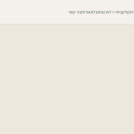
ית
קולקציות
לארגונים
בלוג
אודות
צור קשר