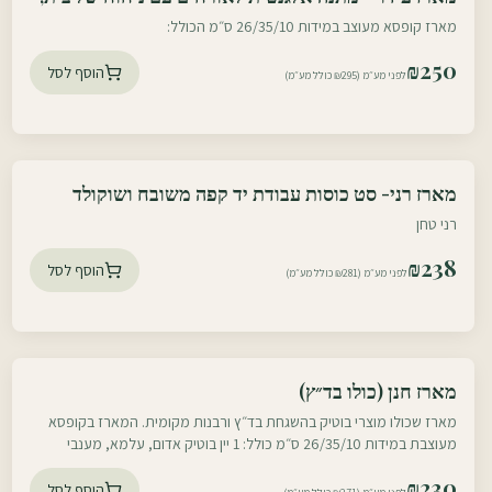
עוטף צפון
אדמה ואירוח ישראלי
מארז קופסא מעוצב במידות 26/35/10 ס״מ הכולל:
₪
250
הוסף לסל
לפני מע״מ (₪295 כולל מע״מ)
עוטף דרום
מארז רני- סט כוסות עבודת יד קפה משובח ושוקולד
עוטף צפון
רני טחן
₪
238
הוסף לסל
לפני מע״מ (₪281 כולל מע״מ)
עוטף דרום
מארז חנן (כולו בד״ץ)
עוטף צפון
מארז שכולו מוצרי בוטיק בהשגחת בד״ץ ורבנות מקומית. המארז בקופסא
מעוצבת במידות 26/35/10 ס״מ כולל: 1 יין בוטיק אדום, עלמא, מענבי
קברנה פרנק, קברנה
₪
230
הוסף לסל