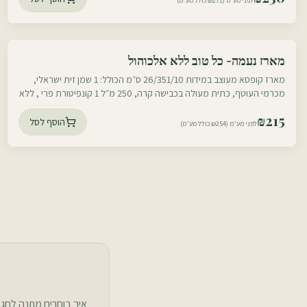
לפני מע״מ (₪271 כולל מע״מ)
עוטף דרום
מארז נעמה- כל טוב ללא אלכוהול
עוטף צפון
מארז קופסא מעוצב במידות 26/351/10 ס״מ הכולל: 1 שמן זית ישראלי,
מכרמי העוטף, כתית מעולה בכבישה קרה, 250 מ״ל 1 קונפיטורת פרי , ללא
חומר משמר, תפוחים
₪
215
הוסף לסל
לפני מע״מ (₪254 כולל מע״מ)
איך בוחרים מתנה לחג