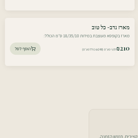
עוטף דרום
מארז נדב- כל טוב
עוטף צפון
מארז בקופסא מעוצבת במידות 18/35/10 ס״מ הכולל:
₪
210
הוסף לסל
לפני מע״מ (₪248 כולל מע״מ)
יבים, תזמון הזמנה,