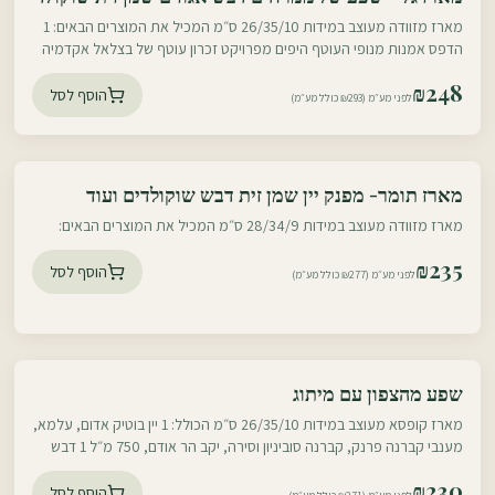
עוטף צפון
ועוד
מארז מזוודה מעוצב במידות 26/35/10 ס״מ המכיל את המוצרים הבאים: 1
הדפס אמנות מנופי העוטף היפים מפרויקט זכרון עוטף של בצלאל אקדמיה
לאמנות ועיצוב, 15/20
₪
248
הוסף לסל
לפני מע״מ (₪293 כולל מע״מ)
עוטף דרום
מארז תומר- מפנק יין שמן זית דבש שוקולדים ועוד
עוטף צפון
מארז מזוודה מעוצב במידות 28/34/9 ס״מ המכיל את המוצרים הבאים:
₪
235
הוסף לסל
לפני מע״מ (₪277 כולל מע״מ)
עוטף דרום
שפע מהצפון עם מיתוג
עוטף צפון
מארז קופסא מעוצב במידות 26/35/10 ס״מ הכולל: 1 יין בוטיק אדום, עלמא,
מענבי קברנה פרנק, קברנה סוביניון וסירה, יקב הר אודם, 750 מ״ל 1 דבש
ישראלי משובח
₪
230
הוסף לסל