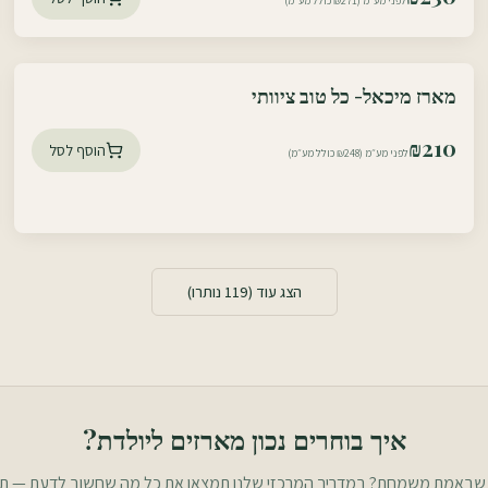
לפני מע״מ (₪271 כולל מע״מ)
עוטף דרום
מארז מיכאל- כל טוב ציוותי
עוטף צפון
₪
210
הוסף לסל
לפני מע״מ (₪248 כולל מע״מ)
הצג עוד (
119
נותרו)
איך בוחרים נכון
מארזים ליולדת
?
 שבאמת משמחת? במדריך המרכזי שלנו תמצאו את כל מה שחשוב לדעת — תקצ