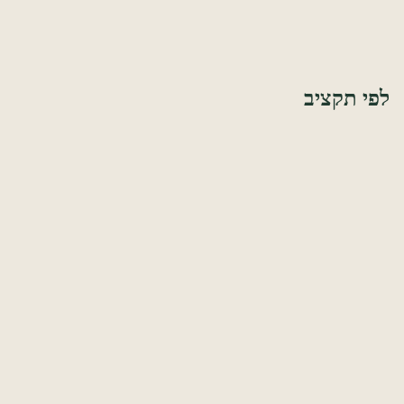
מתנות ישראליות למשלחות ולאורחים מחו״ל — ישראל בקופסה.
לפי תקציב
עד ₪120
מתנות משמחות עד ₪120 — פינוק מקומי מלא לב, לכל תקציב.
₪120-200
מארזים עשירים בין ₪120 ל־₪200 — האיזון המושלם בין פינוק לתקציב.