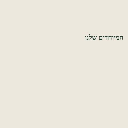
₪300 ומעלה
מארזי פרימיום מ־₪300 ומעלה — מתנה מרשימה שנשארת בזיכרון.
המיוחדים שלנו
חיבוק עוטף
קולקציית הדגל שלנו — כל מוצר הוא חיבוק ליוצרים ולקהילות של עוטף
עזה.
מארזים כחול לבן
מארזים שכולם תוצרת הארץ — כל פריט נוצר בישראל, באהבה.