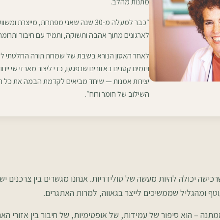
מתנות מהלב.
״כבר למעלה מ-30 שנה שאני מפתחת, מייצרת ו
לארגונים מתוך אהבה ותשוקה, ותמיד עם חיבור ותרומה
לאחר האסון הנורא בשבת של שמחת תורה החלטתי לסיי
ויזמים קטנים באזורים שנפגעו, כדי ליצור מארזי שי ייח
יצירות אמנות — שיחד מביאים לקדמת הבמה את כל ה
השילוב של חומר ורוח״.
כישה יכולה להיות מעשה של סולידריות. אנחנו מגשרים בין צרכנים 
טף ומהגליל שממשיכים לייצר בגאווה, למרות האתגרים.
מתנה – הוא סיפור של עמידות, של אופטימיות, של חיבור בין אזורי ה