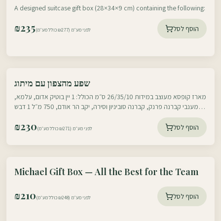
Honey, Chocolates & More
A designed suitcase gift box (28×34×9 cm) containing the following:
₪
235
הוסף לסל
לפני מע״מ (₪277 כולל מע״מ)
עוטף דרום
שפע מהצפון עם מיתוג
עוטף צפון
מארז קופסא מעוצב במידות 26/35/10 ס״מ הכולל: 1 יין בוטיק אדום, עלמא,
מענבי קברנה פרנק, קברנה סוביניון וסירה, יקב הר אודם, 750 מ״ל 1 דבש
ישראלי משובח
₪
230
הוסף לסל
לפני מע״מ (₪271 כולל מע״מ)
עוטף דרום
Michael Gift Box — All the Best for the Team
עוטף צפון
₪
210
הוסף לסל
לפני מע״מ (₪248 כולל מע״מ)