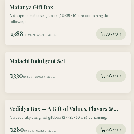
עוטף דרום
Matanya Gift Box
עוטף צפון
A designed suitcase gift box (26×35×10 cm) containing the
following:
₪
388
הוסף לסל
לפני מע״מ (₪458 כולל מע״מ)
עוטף דרום
Malachi Indulgent Set
עוטף צפון
₪
330
הוסף לסל
לפני מע״מ (₪389 כולל מע״מ)
עוטף דרום
Yedidya Box — A Gift of Values, Flavors &
עוטף צפון
Memory
A beautifully designed gift box (27×35×10 cm) containing:
₪
280
הוסף לסל
לפני מע״מ (₪330 כולל מע״מ)