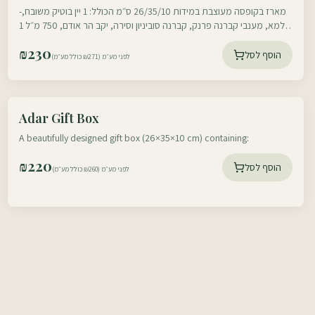
-מארז בקופסה מעוצבת במידות 26/35/10 ס״מ הכולל: 1 יין בוטיק משובח,
עלמא, מענבי קברנה פרנק, קברנה סוביניון וסירה, יקב הר אודם, 750 מ״ל 1
דבש ישראלי
₪
230
הוסף לסל
לפני מע״מ (₪271 כולל מע״מ)
עוטף דרום
Adar Gift Box
עוטף צפון
A beautifully designed gift box (26×35×10 cm) containing:
₪
220
הוסף לסל
לפני מע״מ (₪260 כולל מע״מ)