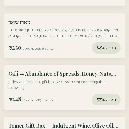
עוטף דרום
מארז שושן
עוטף צפון
מארז קופסא מעוצב במידות 26/35/10 ס״מ הכולל: 1 בקבוק יין בוטיק אדום,
מסדרת וולקני, מרלו/ גמאי נואר וקברנה, יקב הר אודם, 750 מ״ל 1 בקבוק יין
בוטיק לבן
₪
250
הוסף לסל
לפני מע״מ (₪295 כולל מע״מ)
עוטף דרום
Gali — Abundance of Spreads, Honey, Nuts,
עוטף צפון
Olive Oil, Chocolate & More
A designed suitcase gift box (26×35×10 cm) containing the
following:
₪
248
הוסף לסל
לפני מע״מ (₪293 כולל מע״מ)
עוטף דרום
Tomer Gift Box — Indulgent Wine, Olive Oil,
עוטף צפון