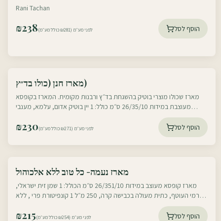
Coffee & Chocolate
Rani Tachan
₪
238
הוסף לסל
לפני מע״מ (₪281 כולל מע״מ)
עוטף דרום
מארז חנן (כולו בד״ץ)
עוטף צפון
מארז שכולו מוצרי בוטיק בהשגחת בד״ץ ורבנות מקומית. המארז בקופסא
מעוצבת במידות 26/35/10 ס״מ כולל: 1 יין בוטיק אדום, עלמא, מענבי
קברנה פרנק, קברנה
₪
230
הוסף לסל
לפני מע״מ (₪271 כולל מע״מ)
עוטף דרום
מארז נעמה- כל טוב ללא אלכוהול
עוטף צפון
מארז קופסא מעוצב במידות 26/351/10 ס״מ הכולל: 1 שמן זית ישראלי,
מכרמי העוטף, כתית מעולה בכבישה קרה, 250 מ״ל 1 קונפיטורת פרי , ללא
חומר משמר, תפוחים
₪
215
הוסף לסל
לפני מע״מ (₪254 כולל מע״מ)