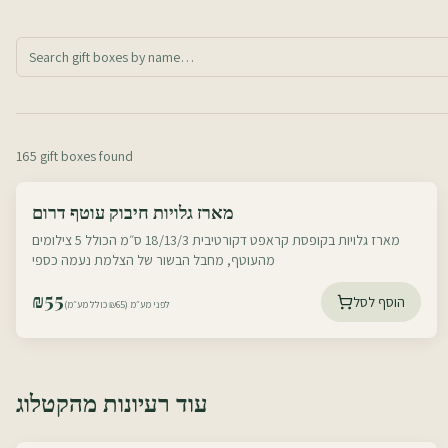
165 gift boxes found
עוטף דרום
מארז גלויות חיבוק עוטף דרום
עוטף צפון
מארז גלויות בקופסת קראפט דקורטיבית 18/13/3 ס״מ הכולל 5 צילומים
מהעוטף, מחבל הבשור של הצלמת נעמה כספי
₪
55
הוסף לסל
לפני מע״מ (₪65 כולל מע״מ)
עוד רעיונות מהקטלוג