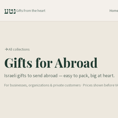
נטע
Gifts from the heart
Hom
All collections
Gifts for Abroad
Israeli gifts to send abroad — easy to pack, big at heart.
For businesses, organizations & private customers · Prices shown before V