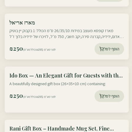
עוטף דרום
מארז אריאל
עוטף צפון
מארז קופסא מעוצב במידות 26/35/10 ס״מ הכולל: 1 בקבוק יין בוטיק
אדום,ידידיה,קברנה סירה,יקב תשבי, 750 מ״ל, לזיכרו של ידידיה בלוך ז״ל
שנפל בלבנון , כולל
₪
250
הוסף לסל
לפני מע״מ (₪295 כולל מע״מ)
עוטף דרום
Ido Box — An Elegant Gift for Guests with the
עוטף צפון
Scent of Home, Earth & Israeli Hospitality
A beautifully designed gift box (26×35×10 cm) containing:
₪
250
הוסף לסל
לפני מע״מ (₪295 כולל מע״מ)
עוטף דרום
Rani Gift Box – Handmade Mug Set, Fine
עוטף צפון