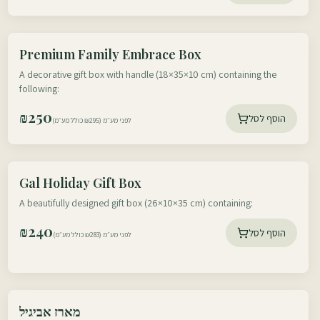
עוטף דרום
Premium Family Embrace Box
עוטף צפון
A decorative gift box with handle (18×35×10 cm) containing the
following:
₪
250
הוסף לסל
לפני מע״מ (₪295 כולל מע״מ)
עוטף דרום
Gal Holiday Gift Box
עוטף צפון
A beautifully designed gift box (26×10×35 cm) containing:
₪
240
הוסף לסל
לפני מע״מ (₪283 כולל מע״מ)
עוטף דרום
מארז אביגיל
עוטף צפון