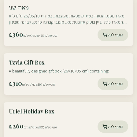
עוטף דרום
מארז שני
עוטף צפון
מארז מפנק שנארז בשתי קופסאות מעוצבות, במידות 26/35/10 ס״מ כ״א
המארז כולל: 1 יין בוטיק אדום,עלמא, מענבי קברנה פרנק, קברנה סוביניון
וסירה,יקב הר אודם, 750 מ״ל, 1
₪
360
הוסף לסל
לפני מע״מ (₪425 כולל מע״מ)
עוטף דרום
Tzvia Gift Box
עוטף צפון
A beautifully designed gift box (26×10×35 cm) containing:
₪
310
הוסף לסל
לפני מע״מ (₪366 כולל מע״מ)
עוטף דרום
Uriel Holiday Box
עוטף צפון
₪
260
הוסף לסל
לפני מע״מ (₪307 כולל מע״מ)