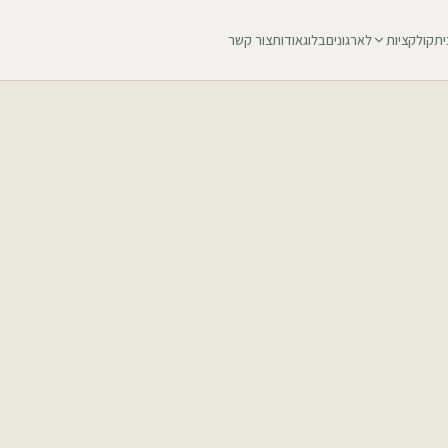
ית
קולקציות
לארגונים
בלוג
אודות
צור קשר
₪
115
לפני מע״מ (₪136 כולל מע״מ)
1