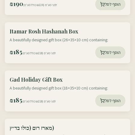
₪
190
הוסף לסל
לפני מע״מ (₪224 כולל מע״מ)
עוטף דרום
Itamar Rosh Hashanah Box
עוטף צפון
A beautifully designed gift box (26×35×10 cm) containing:
₪
185
הוסף לסל
לפני מע״מ (₪218 כולל מע״מ)
עוטף דרום
Gad Holiday Gift Box
עוטף צפון
A beautifully designed gift box (18×35×10 cm) containing:
₪
185
הוסף לסל
לפני מע״מ (₪218 כולל מע״מ)
עוטף דרום
מארז רום (כולו בד״ץ)
עוטף צפון