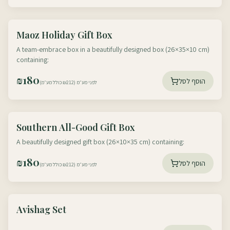
עוטף דרום
Maoz Holiday Gift Box
עוטף צפון
A team-embrace box in a beautifully designed box (26×35×10 cm)
containing:
₪
180
הוסף לסל
לפני מע״מ (₪212 כולל מע״מ)
עוטף דרום
Southern All-Good Gift Box
עוטף צפון
A beautifully designed gift box (26×10×35 cm) containing:
₪
180
הוסף לסל
לפני מע״מ (₪212 כולל מע״מ)
עוטף דרום
Avishag Set
עוטף צפון