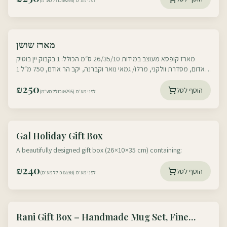
לפני מע״מ (₪295 כולל מע״מ)
עוטף דרום
מארז שושן
עוטף צפון
מארז קופסא מעוצב במידות 26/35/10 ס״מ הכולל: 1 בקבוק יין בוטיק
אדום, מסדרת וולקני, מרלו/ גמאי נואר וקברנה, יקב הר אודם, 750 מ״ל 1
בקבוק יין בוטיק לבן
₪
250
הוסף לסל
לפני מע״מ (₪295 כולל מע״מ)
עוטף דרום
Gal Holiday Gift Box
עוטף צפון
A beautifully designed gift box (26×10×35 cm) containing:
₪
240
הוסף לסל
לפני מע״מ (₪283 כולל מע״מ)
עוטף דרום
Rani Gift Box – Handmade Mug Set, Fine
עוטף צפון