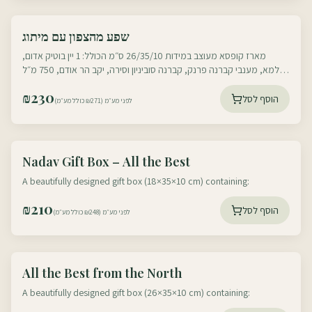
עוטף דרום
שפע מהצפון עם מיתוג
עוטף צפון
מארז קופסא מעוצב במידות 26/35/10 ס״מ הכולל: 1 יין בוטיק אדום,
עלמא, מענבי קברנה פרנק, קברנה סוביניון וסירה, יקב הר אודם, 750 מ״ל
1 דבש ישראלי משובח
₪
230
הוסף לסל
לפני מע״מ (₪271 כולל מע״מ)
עוטף דרום
Nadav Gift Box – All the Best
עוטף צפון
A beautifully designed gift box (18×35×10 cm) containing:
₪
210
הוסף לסל
לפני מע״מ (₪248 כולל מע״מ)
עוטף דרום
All the Best from the North
עוטף צפון
A beautifully designed gift box (26×35×10 cm) containing: