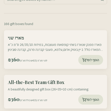
166 gift boxes found
עוטף דרום
מארז שני
עוטף צפון
מארז מפנק שנארז בשתי קופסאות מעוצבות, במידות 26/35/10 ס״מ כ״א
המארז כולל: 1 יין בוטיק אדום,עלמא, מענבי קברנה פרנק, קברנה סוביניון
וסירה,יקב הר אודם, 750 מ״ל, 1
₪
360
הוסף לסל
לפני מע״מ (₪425 כולל מע״מ)
עוטף דרום
All-the-Best Team Gift Box
עוטף צפון
A beautifully designed gift box (26×35×10 cm) containing:
₪
360
הוסף לסל
לפני מע״מ (₪425 כולל מע״מ)