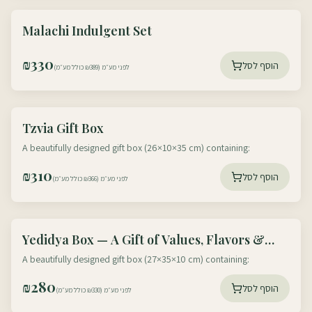
עוטף דרום
Malachi Indulgent Set
עוטף צפון
₪
330
הוסף לסל
לפני מע״מ (₪389 כולל מע״מ)
עוטף דרום
Tzvia Gift Box
עוטף צפון
A beautifully designed gift box (26×10×35 cm) containing:
₪
310
הוסף לסל
לפני מע״מ (₪366 כולל מע״מ)
עוטף דרום
Yedidya Box — A Gift of Values, Flavors &
עוטף צפון
Memory
A beautifully designed gift box (27×35×10 cm) containing:
₪
280
הוסף לסל
לפני מע״מ (₪330 כולל מע״מ)