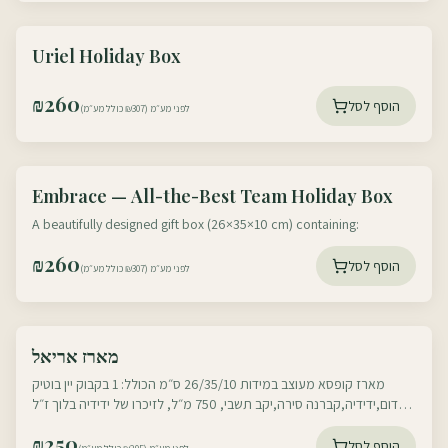
עוטף דרום
Uriel Holiday Box
עוטף צפון
₪
260
הוסף לסל
לפני מע״מ (₪307 כולל מע״מ)
עוטף דרום
Embrace — All-the-Best Team Holiday Box
עוטף צפון
A beautifully designed gift box (26×35×10 cm) containing:
₪
260
הוסף לסל
לפני מע״מ (₪307 כולל מע״מ)
עוטף דרום
מארז אריאל
עוטף צפון
מארז קופסא מעוצב במידות 26/35/10 ס״מ הכולל: 1 בקבוק יין בוטיק
אדום,ידידיה,קברנה סירה,יקב תשבי, 750 מ״ל, לזיכרו של ידידיה בלוך ז״ל
שנפל בלבנון , כולל
₪
250
הוסף לסל